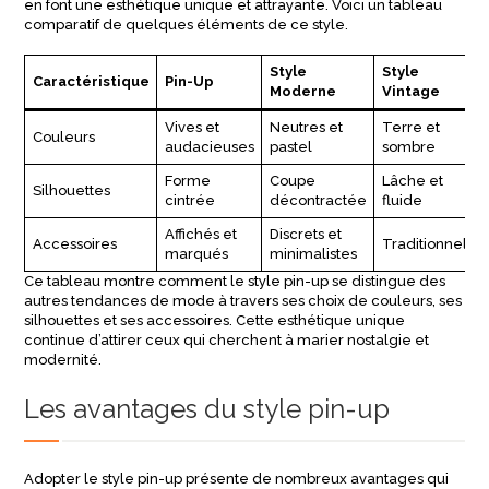
en font une esthétique unique et attrayante. Voici un tableau
comparatif de quelques éléments de ce style.
Style
Style
Caractéristique
Pin-Up
Moderne
Vintage
Vives et
Neutres et
Terre et
Couleurs
audacieuses
pastel
sombre
Forme
Coupe
Lâche et
Silhouettes
cintrée
décontractée
fluide
Affichés et
Discrets et
Accessoires
Traditionnels
marqués
minimalistes
Ce tableau montre comment le style pin-up se distingue des
autres tendances de mode à travers ses choix de couleurs, ses
silhouettes et ses accessoires. Cette esthétique unique
continue d’attirer ceux qui cherchent à marier nostalgie et
modernité.
Les avantages du style pin-up
Adopter le style pin-up présente de nombreux avantages qui