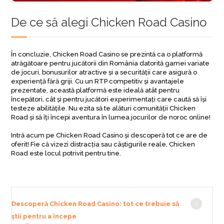
De ce să alegi Chicken Road Casino
În concluzie, Chicken Road Casino se prezintă ca o platformă
atrăgătoare pentru jucătorii din România datorită gamei variate
de jocuri, bonusurilor atractive și a securității care asigură o
experiență fără griji. Cu un RTP competitiv și avantajele
prezentate, această platformă este ideală atât pentru
începători, cât și pentru jucători experimentați care caută să își
testeze abilitățile. Nu ezita să te alături comunității Chicken
Road și să îți începi aventura în lumea jocurilor de noroc online!
Intră acum pe Chicken Road Casino și descoperă tot ce are de
oferit! Fie că vizezi distracția sau câștigurile reale, Chicken
Road este locul potrivit pentru tine.
Descoperă Chicken Road Casino: tot ce trebuie să
știi pentru a începe