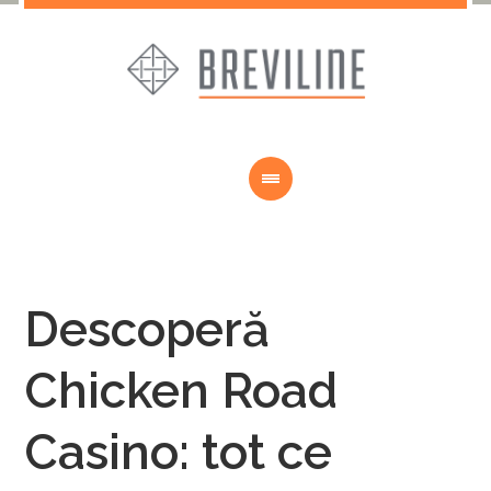
Descoperă
Chicken Road
Casino: tot ce