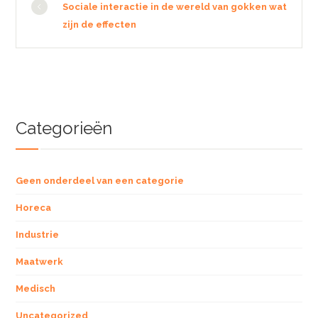
Sociale interactie in de wereld van gokken wat
zijn de effecten
Categorieën
Geen onderdeel van een categorie
Horeca
Industrie
Maatwerk
Medisch
Uncategorized