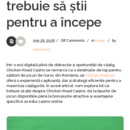
trebuie să știi
pentru a începe
mei
26,
2026
/
Off
Comments
/
in
Public
/
by
hrproducts
Într-o eră digitală plină de distracție și oportunități de câștig,
Chicken Road Casino se remarcă ca o destinație de top pentru
iubitorii de jocuri de noroc din România, iar
Chicken Road joc
oferă o experiență captivantă, dar și strategii eficiente pentru a
maximiza câștigurile. În acest articol, vom explora tot ce
trebuie să știți despre Chicken Road Casino, de la tipurile de
jocuri disponibile până la bonusurile atractive și avantajele
specifice acestui casino online.