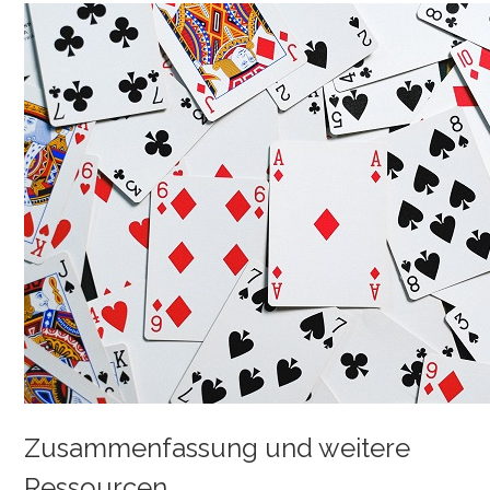
Zusammenfassung und weitere
Ressourcen