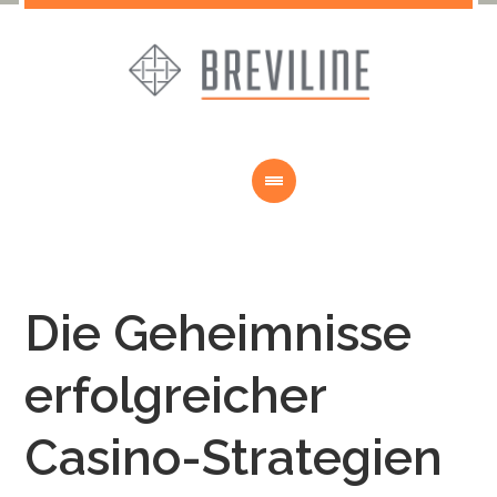
Die Geheimnisse
erfolgreicher
Casino-Strategien