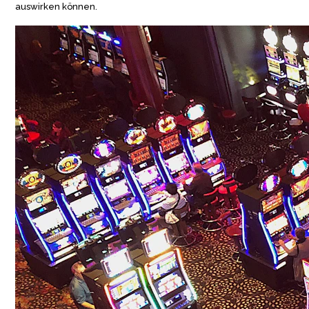
auswirken können.