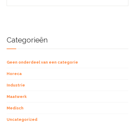
Categorieën
Geen onderdeel van een categorie
Horeca
Industrie
Maatwerk
Medisch
Uncategorized