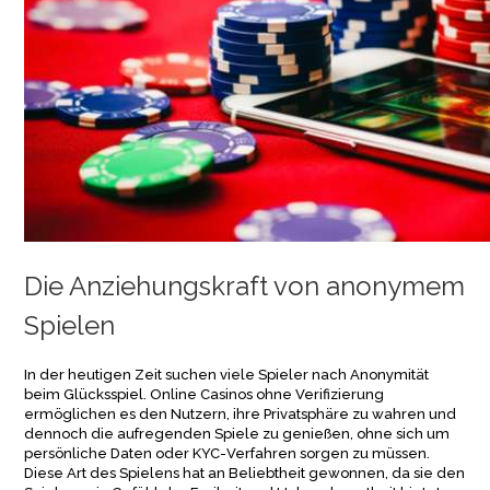
Die Anziehungskraft von anonymem
Spielen
In der heutigen Zeit suchen viele Spieler nach Anonymität
beim Glücksspiel. Online Casinos ohne Verifizierung
ermöglichen es den Nutzern, ihre Privatsphäre zu wahren und
dennoch die aufregenden Spiele zu genießen, ohne sich um
persönliche Daten oder KYC-Verfahren sorgen zu müssen.
Diese Art des Spielens hat an Beliebtheit gewonnen, da sie den