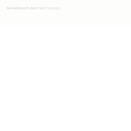
Gerealiseerd door
H&R Products