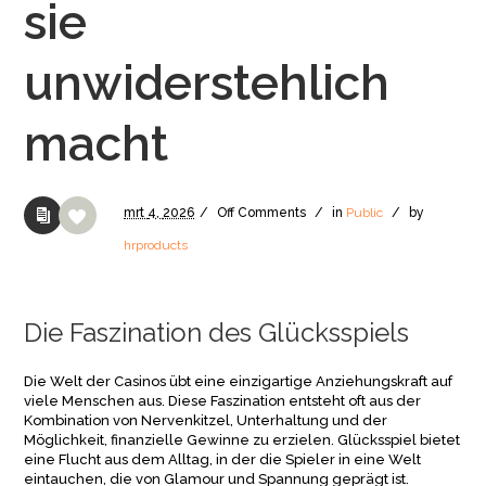
sie
unwiderstehlich
macht
mrt
4,
2026
/
Off
Comments
/
in
Public
/
by
hrproducts
Die Faszination des Glücksspiels
Die Welt der Casinos übt eine einzigartige Anziehungskraft auf
viele Menschen aus. Diese Faszination entsteht oft aus der
Kombination von Nervenkitzel, Unterhaltung und der
Möglichkeit, finanzielle Gewinne zu erzielen. Glücksspiel bietet
eine Flucht aus dem Alltag, in der die Spieler in eine Welt
eintauchen, die von Glamour und Spannung geprägt ist.