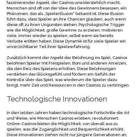
faszinierender Aspekt, der Casinos unwiderstehlich macht.
Menschen sind oft von der Idee des Gewinnens besessen, ein
Phänomen, das als „Spielerillusion“ bekannt ist. Diese Illusion
führt dazu, dass Spieler an ihre Chancen glauben, auch wenn
diese oft zu ihren Ungunsten stehen. Psychologische Trigger
wie die Möglichkeit, große Gewinne zu erzielen, motivieren
viele, immer wieder zu spielen, selbst wenn sie bereits
Verluste erlitten haben. Diese Dynamik ist für viele Spieler ein
unverzichtbarer Teil ihrer Spieleerfahrung.
Zusätzlich kommt der Aspekt der Belohnung ins Spiel. Casinos
belohnen Spieler mit Freispielen, Boni und anderen Anreizen,
die den Reiz des Spielens erhöhen. Diese Belohnungen
verstärken das Glücksgefühl und fördern ein Gefühl der
Kontrolle über das Spiel, was wiederum die Spieler dazu
bringt, mehr Zeit und Ressourcen in den Casinos zu verbringen.
Technologische Innovationen
In den letzten Jahren haben technologische Fortschritte die Art
und Weise, wie Menschen Casinos erleben, revolutioniert.
Online-Casinos bieten die Möglichkeit, von überall aus zu
spielen, was die Zugänglichkeit und Bequemlichkeit erhöht.
Diese Innovationen ziehen nicht nur jüngere Generationen an,