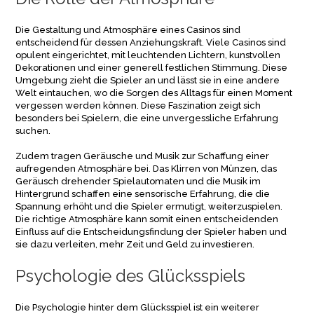
Die Gestaltung und Atmosphäre eines Casinos sind
entscheidend für dessen Anziehungskraft. Viele Casinos sind
opulent eingerichtet, mit leuchtenden Lichtern, kunstvollen
Dekorationen und einer generell festlichen Stimmung. Diese
Umgebung zieht die Spieler an und lässt sie in eine andere
Welt eintauchen, wo die Sorgen des Alltags für einen Moment
vergessen werden können. Diese Faszination zeigt sich
besonders bei Spielern, die eine unvergessliche Erfahrung
suchen.
Zudem tragen Geräusche und Musik zur Schaffung einer
aufregenden Atmosphäre bei. Das Klirren von Münzen, das
Geräusch drehender Spielautomaten und die Musik im
Hintergrund schaffen eine sensorische Erfahrung, die die
Spannung erhöht und die Spieler ermutigt, weiterzuspielen.
Die richtige Atmosphäre kann somit einen entscheidenden
Einfluss auf die Entscheidungsfindung der Spieler haben und
sie dazu verleiten, mehr Zeit und Geld zu investieren.
Psychologie des Glücksspiels
Die Psychologie hinter dem Glücksspiel ist ein weiterer