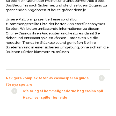
Spielern ein Gefühl der Freiheit und Unbeschwertheit bietet.
Das Bedürfnis nach Sicherheit und gleichzeitigem Zugang zu
spannenden Angeboten ist heute größer denn je.
Unsere Plattform präsentiert eine sorgfältig
zusammengestellte Liste der besten Anbieter für anonymes
Spielen. Wir bieten umfassende Informationen zu diesen
Online-Casinos, ihren Angeboten und Features, damit Sie
sicher und entspannt spielen können. Entdecken Sie die
neuesten Trends im Glücksspiel und genießen Sie Ihre
Spielerfahrung in einer sicheren Umgebung, ohne sich um die
üblichen Hürden kümmern zu müssen.
Navigera komplexiteten av casinospel en guide
för nya spelare
Afsløring af hemmelighederne bag casino spil
Hvad hver spiller bør vide