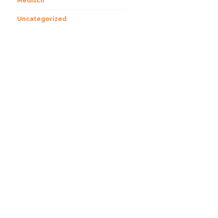
Medisch
Uncategorized