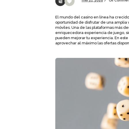
mei
21,
2026
/
Off
Commen
El mundo del casino en línea ha crecido
oportunidad de disfrutar de una amplia
móviles. Una de las plataformas más de
enriquecedora experiencia de juego, si
pueden mejorar tu experiencia. En este
aprovechar al máximo las ofertas disponi