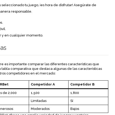
seleccionado tu juego, ¡es hora de disfrutar! Asegúrate de
manera responsable.
s.
vil.
r y en cualquier momento.
cas
re es importante comparar las diferentes características que
a tabla comparativa que destaca algunas de las características
tros competidores en el mercado:
RBet
Competidor A
Competidor B
s de 2,000
1,500
1,800
Limitadas
Sí
nerosos
Moderados
Bajos