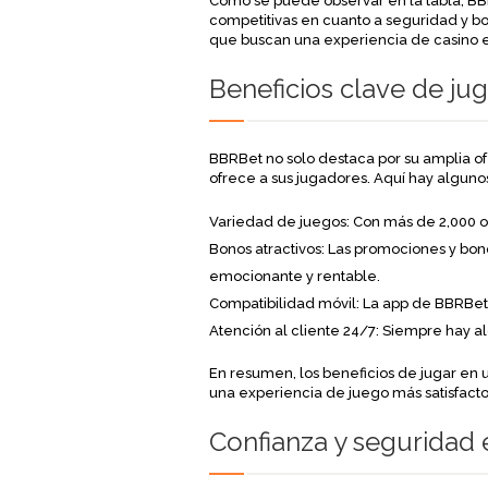
Como se puede observar en la tabla, BB
competitivas en cuanto a seguridad y bon
que buscan una experiencia de casino 
Beneficios clave de ju
BBRBet no solo destaca por su amplia ofe
ofrece a sus jugadores. Aquí hay alguno
Variedad de juegos: Con más de 2,000 op
Bonos atractivos: Las promociones y bo
emocionante y rentable.
Compatibilidad móvil: La app de BBRBet
Atención al cliente 24/7: Siempre hay al
En resumen, los beneficios de jugar en u
una experiencia de juego más satisfactor
Confianza y seguridad 