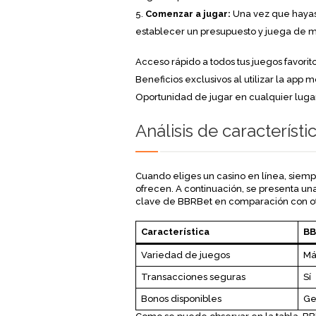
Comenzar a jugar:
Una vez que hayas 
establecer un presupuesto y juega de 
Acceso rápido a todos tus juegos favorito
Beneficios exclusivos al utilizar la app mó
Oportunidad de jugar en cualquier luga
Análisis de característi
Cuando eliges un casino en línea, siemp
ofrecen. A continuación, se presenta un
clave de BBRBet en comparación con o
Característica
BB
Variedad de juegos
Má
Transacciones seguras
Sí
Bonos disponibles
Ge