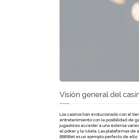
Visión general del casi
Los casinos han evolucionado con el ti
entretenimiento con la posibilidad de ga
jugadores acceder a una extensa vari
el póker y la ruleta. Las plataformas d
BBRBet es un ejemplo perfecto de ello.