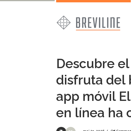
Descubre el
disfruta del
app móvil E
en línea ha 