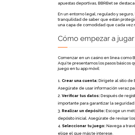
apuestas deportivas, BBRBet se destaca
En un entorno legal, regulado y seguro, 
tranquilidad de saber que están proteg
una capa de comodidad que cada vez m
Cómo empezar a jugar 
Comenzar en un casino en línea como BB
Aquí te presentamos los pasos básicos q
juego en tu app móvil:
Crear una cuenta:
Dirígete al sitio d
Asegúrate de usar información veraz par
Verificar tus datos:
Después de registr
importante para garantizar la seguridad 
Realizar un depósito:
Escoge un méto
depósito inicial. Asegúrate de revisar 
Seleccionar tu juego:
Navega a travé
elige el que más te interese.