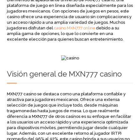
plataforma de juego en línea diseñada especialmente para los
jugadores mexicanos. Con opciones de juegos en pesos, este
casino ofrece una experiencia de usuario sin complicaciones y
un acceso rápido a una amplia variedad de juegos. Muchos
jugadores disfrutan del
casino MXN777 online
debido a su
amplia gama de opciones, lo que lo convierte en una
excelente elección para quienes buscan entretenimiento.
Visión general de MXN777 casino
MXN777 casino se destaca como una plataforma confiable y
atractiva para jugadores mexicanos. Ofrece una extensa
selección de juegos que incluye todo, desde máquinas
tragamonedas hasta juegos de mesa. Lo que realmente
diferencia a MXN777 de otros casinos es su enfoque en facilitar
a los usuarios un acceso rápido y una experiencia optimizada
para dispositivos móviles, permitiendo jugar desde cualquier
lugar. Además, con un excelente retorno al jugador (RTP)
promedio del 96% al 97%, este casino brinda a sus usuarios no