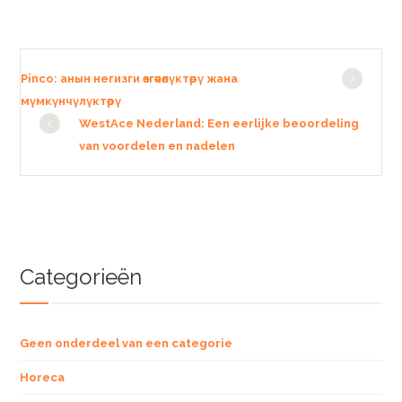
Pinco: анын негизги өзгөчөлүктөрү жана
мүмкүнчүлүктөрү
WestAce Nederland: Een eerlijke beoordeling
van voordelen en nadelen
Categorieën
Geen onderdeel van een categorie
Horeca