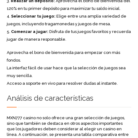
Realizar un depósito:
Aprovecha el bono de bienvenida del
120% en tu primer depósito para maximizar tu saldo inicial.
Seleccionar tu juego:
Elige entre una amplia variedad de
juegos, incluyendo tragamonedas y juegos de mesa.
Comenzar a jugar:
Disfruta de tus juegos favoritos y recuerda
jugar de manera responsable.
Aprovecha el bono de bienvenida para empezar con más
fondos.
La interfaz fácil de usar hace que la selección de juegos sea
muy sencilla.
Acceso a soporte en vivo para resolver dudas al instante.
Análisis de características
MXN777 casino no solo ofrece una gran selección de juegos,
sino que también se destaca en otros aspectos importantes
que los jugadores deben considerar al elegir un casino en
línea. A continuación, se presenta una tabla comparativa entre