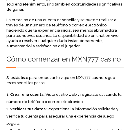
solo entretenimiento, sino también oportunidades significativas
de ganar.
La creación de una cuenta es sencilla y se puede realizar a
través de un número de teléfono o correo electrónico,
haciendo que la experiencia inicial sea menos abrumadora
para los nuevos usuarios. La disponibilidad de un chat en vivo
ayuda a resolver cualquier duda instantáneamente,
aumentando la satisfacción del jugador.
Cómo comenzar en MXN777 casino
Si estás listo para empezar tu viaje en MXN777 casino, sigue
estos sencillos pasos:
Crear una cuenta:
Visita el sitio web y regístrate utilizando tu
número de teléfono o correo electrónico.
Verificar tus datos:
Proporciona la información solicitada y
verifica tu cuenta para asegurar una experiencia de juego
segura.