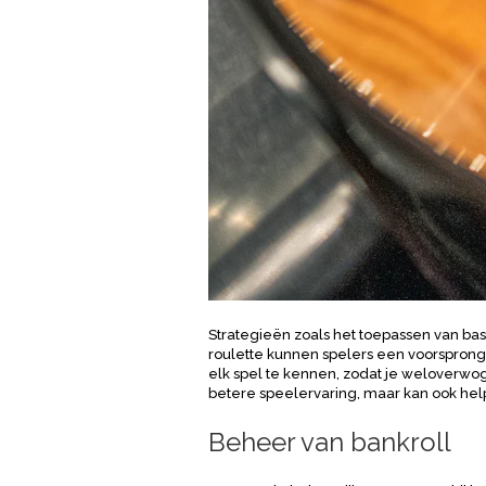
Strategieën zoals het toepassen van basi
roulette kunnen spelers een voorsprong 
elk spel te kennen, zodat je weloverwog
betere speelervaring, maar kan ook help
Beheer van bankroll