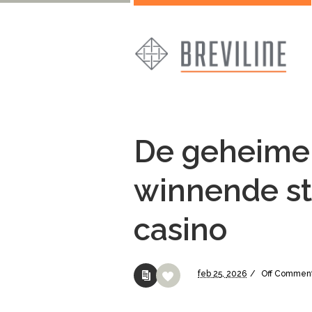
De geheime
winnende st
casino
feb
25,
2026
/
Off
Commen