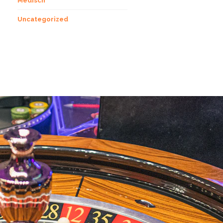
Medisch
Uncategorized