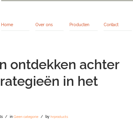
Home
Over ons
Producten
Contact
n ontdekken achter
rategieën in het
ts
/
in
Geen categorie
/
by
hrproducts