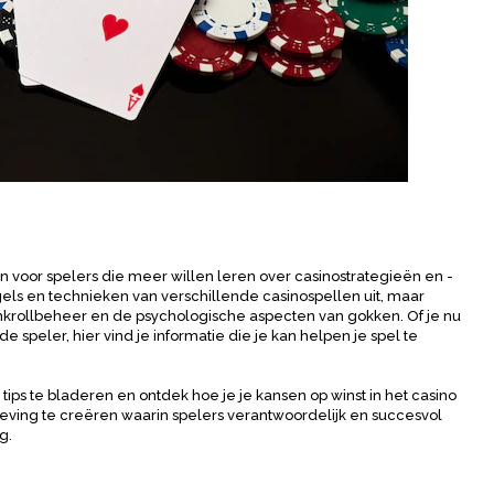
 voor spelers die meer willen leren over casinostrategieën en -
els en technieken van verschillende casinospellen uit, maar
nkrollbeheer en de psychologische aspecten van gokken. Of je nu
speler, hier vind je informatie die je kan helpen je spel te
ips te bladeren en ontdek hoe je je kansen op winst in het casino
ving te creëren waarin spelers verantwoordelijk en succesvol
g.