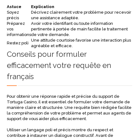
Astuce
Explication
Soyez
Décrivez clairement votre problème pour recevoir
précis
une assistance adaptée.
Préparez
Avoir votre identifiant ou toute information
vos
pertinente à portée de main facilite le traitement
informations
de votre demande.
Une attitude courtoise favorise une interaction plus
Restez poli
agréable et efficace.
Conseils pour formuler
efficacement votre requête en
français
Pour obtenir une réponse rapide et précise du support de
Tortuga Casino, il est essentiel de formuler votre demande de
manière claire et structurée. Une requête bien rédigée facilite
la compréhension de votre problème et permet aux agents de
support de vous aider plus efficacement.
Utiliser un langage poli et précis montre du respect et
contribue à instaurer un dialogue constructif. Avant de