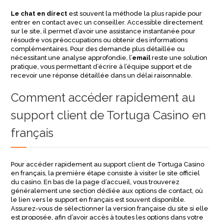
Le chat en direct
est souvent la méthode la plus rapide pour
entrer en contact avec un conseiller. Accessible directement
sur le site, il permet d’avoir une assistance instantanée pour
résoudre vos préoccupations ou obtenir des informations
complémentaires. Pour des demande plus détaillée ou
nécessitant une analyse approfondie, l’
email
reste une solution
pratique, vous permettant d’écrire à l’équipe support et de
recevoir une réponse détaillée dans un délai raisonnable.
Comment accéder rapidement au
support client de Tortuga Casino en
français
Pour accéder rapidement au support client de Tortuga Casino
en français, la première étape consiste à visiter le site officiel
du casino. En bas de la page d’accueil, vous trouverez
généralement une section dédiée aux options de contact, où
le lien vers le support en français est souvent disponible.
Assurez-vous de sélectionner la version française du site si elle
est proposée, afin d’avoir accès à toutes les options dans votre