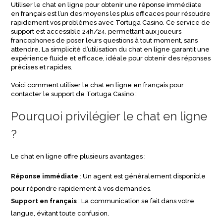
Utiliser le chat en ligne pour obtenir une réponse immédiate
en français est l’un des moyens les plus efficaces pour résoudre
rapidement vos problèmes avec Tortuga Casino. Ce service de
support est accessible 24h/24, permettant aux joueurs
francophones de poser leurs questions à tout moment, sans
attendre. La simplicité d’utilisation du chat en ligne garantit une
expérience fluide et efficace, idéale pour obtenir des réponses
précises et rapides.
Voici comment utiliser le chat en ligne en français pour
contacter le support de Tortuga Casino :
Pourquoi privilégier le chat en ligne
?
Le chat en ligne offre plusieurs avantages :
Réponse immédiate
: Un agent est généralement disponible
pour répondre rapidement à vos demandes.
Support en français
: La communication se fait dans votre
langue, évitant toute confusion.