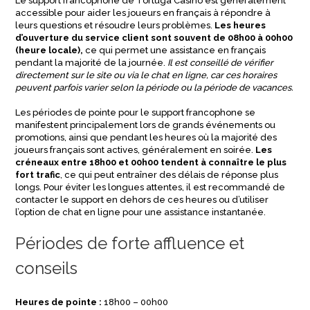
Le support francophone de Tortuga Casino est généralement
accessible pour aider les joueurs en français à répondre à
leurs questions et résoudre leurs problèmes.
Les heures
d’ouverture du service client sont souvent de 08h00 à 00h00
(heure locale),
ce qui permet une assistance en français
pendant la majorité de la journée.
Il est conseillé de vérifier
directement sur le site ou via le chat en ligne, car ces horaires
peuvent parfois varier selon la période ou la période de vacances.
Les périodes de pointe pour le support francophone se
manifestent principalement lors de grands événements ou
promotions, ainsi que pendant les heures où la majorité des
joueurs français sont actives, généralement en soirée.
Les
créneaux entre 18h00 et 00h00 tendent à connaître le plus
fort trafic
, ce qui peut entraîner des délais de réponse plus
longs. Pour éviter les longues attentes, il est recommandé de
contacter le support en dehors de ces heures ou d’utiliser
l’option de chat en ligne pour une assistance instantanée.
Périodes de forte affluence et
conseils
Heures de pointe :
18h00 – 00h00