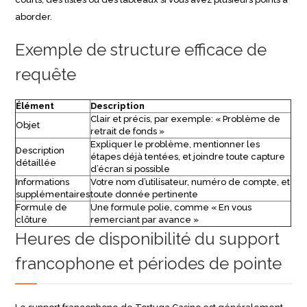
aborder.
Exemple de structure efficace de
requête
Élément
Description
Clair et précis, par exemple: « Problème de
Objet
retrait de fonds »
Expliquer le problème, mentionner les
Description
étapes déjà tentées, et joindre toute capture
détaillée
d’écran si possible
Informations
Votre nom d’utilisateur, numéro de compte, et
supplémentaires
toute donnée pertinente
Formule de
Une formule polie, comme « En vous
clôture
remerciant par avance »
Heures de disponibilité du support
francophone et périodes de pointe