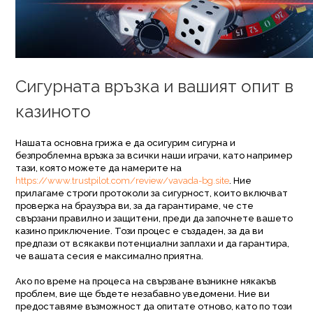
Сигурната връзка и вашият опит в
казиното
Нашата основна грижа е да осигурим сигурна и
безпроблемна връзка за всички наши играчи, като например
тази, която можете да намерите на
https://www.trustpilot.com/review/vavada-bg.site
. Ние
прилагаме строги протоколи за сигурност, които включват
проверка на браузъра ви, за да гарантираме, че сте
свързани правилно и защитени, преди да започнете вашето
казино приключение. Този процес е създаден, за да ви
предпази от всякакви потенциални заплахи и да гарантира,
че вашата сесия е максимално приятна.
Ако по време на процеса на свързване възникне някакъв
проблем, вие ще бъдете незабавно уведомени. Ние ви
предоставяме възможност да опитате отново, като по този