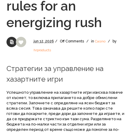
rules for an
energizing rush
jun
12,
2026
/
Off
Comments
/
in
Casino
/
by
hrproducts
Стратегии за управление на
хазартните игри
Успешното управление на хазартните игри изисква повече
от късмет; то включва прилагането на добре обмислени
стратегии. Започнете с определяне на ясен бюджет за
всяка сесия. Това означава да решите колко пари сте
готови да похарчите, преди дори да започнете да играете, и
да се придържате стриктно към тази сума. Разделянето на
бюджета на по-малки части за отделни игри или за
определен период от време също може да помогне за по-