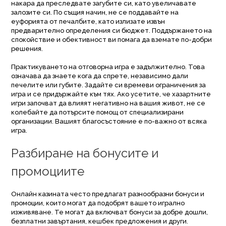
накара да преследвате загубите си, като увеличавате
залозите си. По същия начин, не се поддавайте на
еуфорията от печалбите, като излизате извън
предварително определения си бюджет. Поддържането на
спокойствие и обективност ви помага да вземате по-добри
решения.
Практикуването на отговорна игра е задължително. Това
означава да знаете кога да спрете, независимо дали
печелите или губите. Задайте си времеви ограничения за
игра и се придържайте към тях. Ако усетите, че хазартните
игри започват да влияят негативно на вашия живот, не се
колебайте да потърсите помощ от специализирани
организации. Вашият благосъстояние е по-важно от всяка
игра.
Разбиране на бонусите и
промоциите
Онлайн казината често предлагат разнообразни бонуси и
промоции, които могат да подобрят вашето игрално
изживяване. Те могат да включват бонуси за добре дошли,
безплатни завъртания, кешбек предложения и други.