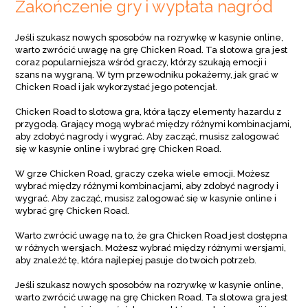
Zakończenie gry i wypłata nagród
Jeśli szukasz nowych sposobów na rozrywkę w kasynie online,
warto zwrócić uwagę na grę Chicken Road. Ta slotowa gra jest
coraz popularniejsza wśród graczy, którzy szukają emocji i
szans na wygraną. W tym przewodniku pokażemy, jak grać w
Chicken Road i jak wykorzystać jego potencjał.
Chicken Road to slotowa gra, która łączy elementy hazardu z
przygodą. Grający mogą wybrać między różnymi kombinacjami,
aby zdobyć nagrody i wygrać. Aby zacząć, musisz zalogować
się w kasynie online i wybrać grę Chicken Road.
W grze Chicken Road, graczy czeka wiele emocji. Możesz
wybrać między różnymi kombinacjami, aby zdobyć nagrody i
wygrać. Aby zacząć, musisz zalogować się w kasynie online i
wybrać grę Chicken Road.
Warto zwrócić uwagę na to, że gra Chicken Road jest dostępna
w różnych wersjach. Możesz wybrać między różnymi wersjami,
aby znaleźć tę, która najlepiej pasuje do twoich potrzeb.
Jeśli szukasz nowych sposobów na rozrywkę w kasynie online,
warto zwrócić uwagę na grę Chicken Road. Ta slotowa gra jest