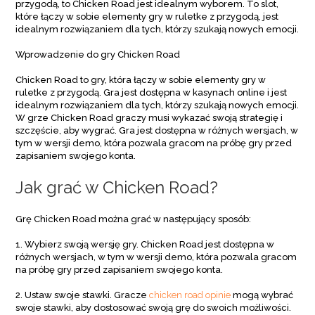
przygodą, to Chicken Road jest idealnym wyborem. To slot,
które łączy w sobie elementy gry w ruletke z przygodą, jest
idealnym rozwiązaniem dla tych, którzy szukają nowych emocji.
Wprowadzenie do gry Chicken Road
Chicken Road to gry, która łączy w sobie elementy gry w
ruletke z przygodą. Gra jest dostępna w kasynach online i jest
idealnym rozwiązaniem dla tych, którzy szukają nowych emocji.
W grze Chicken Road graczy musi wykazać swoją strategię i
szczęście, aby wygrać. Gra jest dostępna w różnych wersjach, w
tym w wersji demo, która pozwala gracom na próbę gry przed
zapisaniem swojego konta.
Jak grać w Chicken Road?
Grę Chicken Road można grać w następujący sposób:
1. Wybierz swoją wersję gry. Chicken Road jest dostępna w
różnych wersjach, w tym w wersji demo, która pozwala gracom
na próbę gry przed zapisaniem swojego konta.
2. Ustaw swoje stawki. Gracze
chicken road opinie
mogą wybrać
swoje stawki, aby dostosować swoją grę do swoich możliwości.