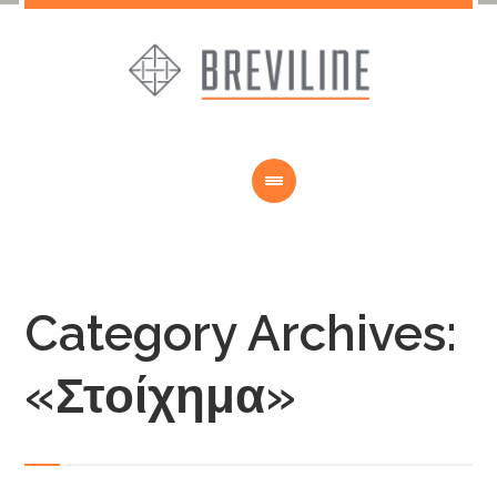
Category Archives:
«Στοίχημα»