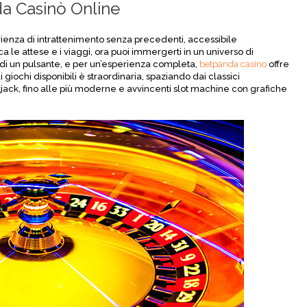
da Casinò Online
rienza di intrattenimento senza precedenti, accessibile
e attese e i viaggi, ora puoi immergerti in un universo di
di un pulsante, e per un’esperienza completa,
betpanda casino
offre
giochi disponibili è straordinaria, spaziando dai classici
ckjack, fino alle più moderne e avvincenti slot machine con grafiche