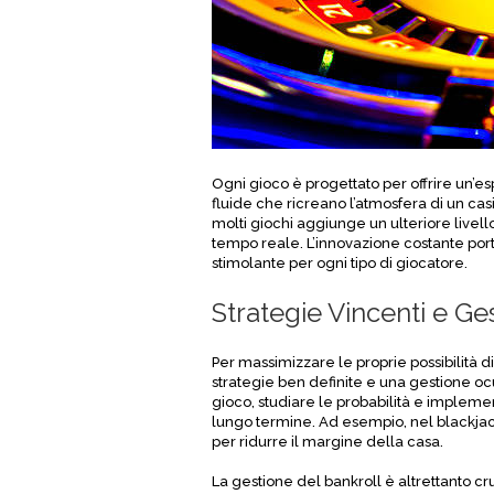
Ogni gioco è progettato per offrire un’es
fluide che ricreano l’atmosfera di un casin
molti giochi aggiunge un ulteriore livell
tempo reale. L’innovazione costante por
stimolante per ogni tipo di giocatore.
Strategie Vincenti e Ge
Per massimizzare le proprie possibilità 
strategie ben definite e una gestione oc
gioco, studiare le probabilità e impleme
lungo termine. Ad esempio, nel blackjack,
per ridurre il margine della casa.
La gestione del bankroll è altrettanto cr