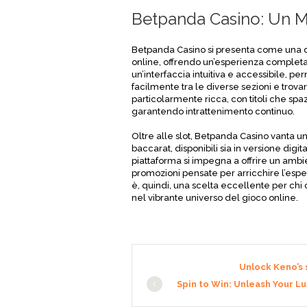
Betpanda Casino: Un M
Betpanda Casino si presenta come una des
online, offrendo un’esperienza completa 
un’interfaccia intuitiva e accessibile, perm
facilmente tra le diverse sezioni e trovar
particolarmente ricca, con titoli che spa
garantendo intrattenimento continuo.
Oltre alle slot, Betpanda Casino vanta una
baccarat, disponibili sia in versione dig
piattaforma si impegna a offrire un ambi
promozioni pensate per arricchire l’espe
è, quindi, una scelta eccellente per chi c
nel vibrante universo del gioco online.
Unlock Keno’s 
Spin to Win: Unleash Your Lu