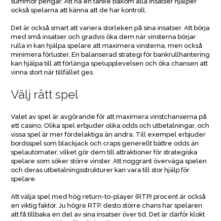
summor pengar. Att ha en tanke bakom alla insatser hjälper
också spelarna att känna att de har kontroll.
Det är också smart att variera storleken på sina insatser. Att börja
med små insatser och gradvis öka dem när vinsterna börjar
rulla in kan hjälpa spelare att maximera vinsterna, men också
minimera förluster. En balanserad strategi för bankrullhantering
kan hjälpa till att förlänga spelupplevelsen och öka chansen att
vinna stort när tillfället ges.
Välj rätt spel
Valet av spel är avgörande för att maximera vinstchanserna på
ett casino. Olika spel erbjuder olika odds och utbetalningar, och
vissa spel är mer fördelaktiga än andra. Till exempel erbjuder
bordsspel som blackjack och craps generellt bättre odds än
spelautomater, vilket gör dem till attraktioner för strategiska
spelare som söker större vinster. Att noggrant överväga spelen
och deras utbetalningsstrukturer kan vara till stor hjälp för
spelare.
Att välja spel med hög return-to-player (RTP) procent är också
en viktig faktor. Ju högre RTP, desto större chans har spelaren
att få tillbaka en del av sina insatser över tid. Det är därför klokt