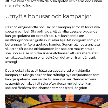
att investera tid i att förstå de olika spelen och deras odds innan
man sätter igång.
Utnyttja bonusar och kampanjer
Casinon erbjuder ofta bonusar och kampanjer för att locka nya
spelare och behålla befintliga. Att utnyttja dessa erbjudanden
kan ge spelarna en extra fördel. Det kan handla om
insättningsbonusar, gratissnurr eller lojalitetsprogram som ger
belöningar för flera spelade händer. Genom att noggrant läsa
villkoren för dessa erbjudanden kan spelare maximera sin
spelupplevelse och öka sina vinstchanser. Att vara medveten
om aktuella kampanjer är också en del av en framgångsrik
strategi.
Det är också viktigt att hålla sig uppdaterad om aktuella
kampanjer. Många casinon har ständigt nya erbjudanden som
kan ge spelarna mer värde för sina insatser. Genom att vara
strategisk och aktiv i att söka efter dessa möjligheter kan
spelare förbättra sina chanser att vinna stort i längden.