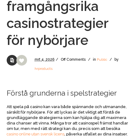
framgångsrika
casinostrategier
för nybörjare
mrt
4,
2026
/
Off
Comments
/
in
Public
/
by
hrproducts
Förstå grunderna i spelstrategier
Att spela på casino kan vara både spännande och utmanande,
särskilt för nybörjare. För att lyckas är det viktigt att förstå de
grundläggande strategierna som kan hjälpa dig att maximera
dina chanser att vinna. Många tror att casinospel främst handlar
om tur, men med rätt strategi kan du, precis som att besöka
casino online utan svensk licens
, påverka utfallet av dina insatser.