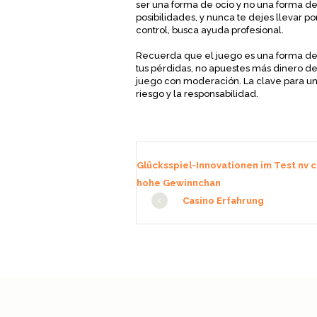
ser una forma de ocio y no una forma d
posibilidades, y nunca te dejes llevar 
control, busca ayuda profesional.
Recuerda que el juego es una forma de en
tus pérdidas, no apuestes más dinero de
juego con moderación. La clave para una 
riesgo y la responsabilidad.
Glücksspiel-Innovationen im Test nv c
hohe Gewinnchan
Casino Erfahrung