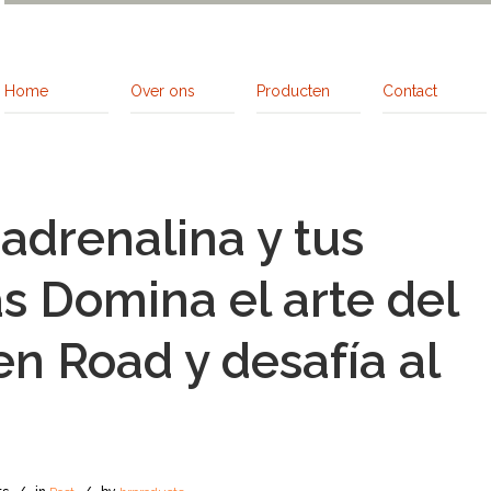
Home
Over ons
Producten
Contact
adrenalina y tus
 Domina el arte del
n Road y desafía al