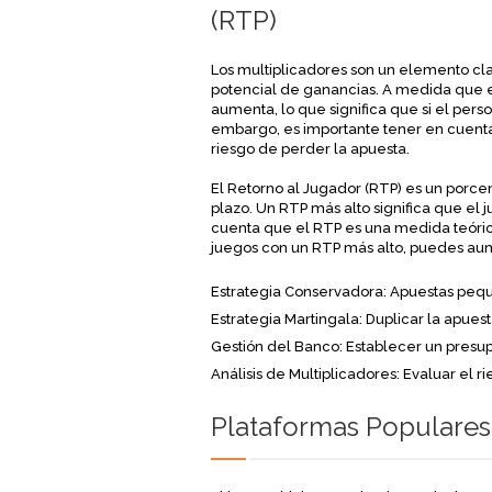
(RTP)
Los multiplicadores son un elemento cla
potencial de ganancias. A medida que el
aumenta, lo que significa que si el pers
embargo, es importante tener en cuent
riesgo de perder la apuesta.
El Retorno al Jugador (RTP) es un porce
plazo. Un RTP más alto significa que el
cuenta que el RTP es una medida teórica
juegos con un RTP más alto, puedes aume
Estrategia Conservadora: Apuestas pequ
Estrategia Martingala: Duplicar la apue
Gestión del Banco: Establecer un presup
Análisis de Multiplicadores: Evaluar el 
Plataformas Populares