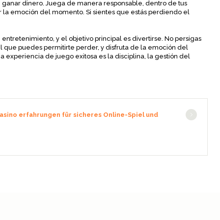
e ganar dinero. Juega de manera responsable, dentro de tus
por la emoción del momento. Si sientes que estás perdiendo el
tretenimiento, y el objetivo principal es divertirse. No persigas
l que puedes permitirte perder, y disfruta de la emoción del
experiencia de juego exitosa es la disciplina, la gestión del
asino erfahrungen für sicheres Online-Spiel und