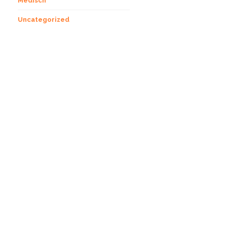
Medisch
Uncategorized