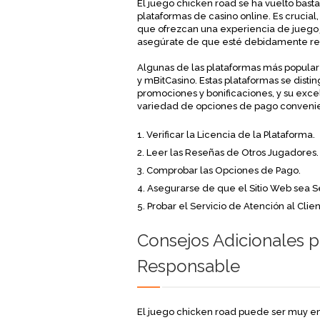
El juego chicken road se ha vuelto bast
plataformas de casino online. Es crucial
que ofrezcan una experiencia de juego j
asegúrate de que esté debidamente reg
Algunas de las plataformas más populare
y mBitCasino. Estas plataformas se dist
promociones y bonificaciones, y su exce
variedad de opciones de pago convenie
Verificar la Licencia de la Plataforma.
Leer las Reseñas de Otros Jugadores.
Comprobar las Opciones de Pago.
Asegurarse de que el Sitio Web sea S
Probar el Servicio de Atención al Clien
Consejos Adicionales 
Responsable
El juego chicken road puede ser muy e