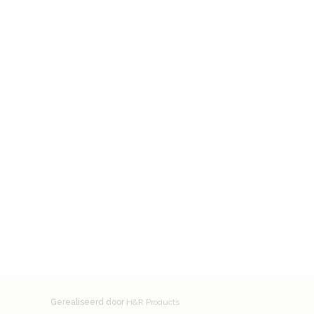
Gerealiseerd door
H&R Products