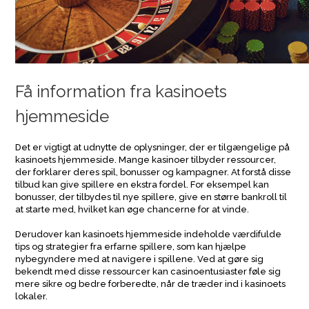
Få information fra kasinoets
hjemmeside
Det er vigtigt at udnytte de oplysninger, der er tilgængelige på
kasinoets hjemmeside. Mange kasinoer tilbyder ressourcer,
der forklarer deres spil, bonusser og kampagner. At forstå disse
tilbud kan give spillere en ekstra fordel. For eksempel kan
bonusser, der tilbydes til nye spillere, give en større bankroll til
at starte med, hvilket kan øge chancerne for at vinde.
Derudover kan kasinoets hjemmeside indeholde værdifulde
tips og strategier fra erfarne spillere, som kan hjælpe
nybegyndere med at navigere i spillene. Ved at gøre sig
bekendt med disse ressourcer kan casinoentusiaster føle sig
mere sikre og bedre forberedte, når de træder ind i kasinoets
lokaler.