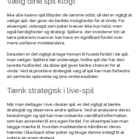
Vælg dine spil klogt
Ikke alle kasino-spil tilbyder de samme odds, så det er vigtigt at
vælge spil, der giver de bedste muligheder for at vinde. For
eksempel, videospil som poker kræver ikke kun held, men
også færdigheder og strategi. Spillere, der investerer tid i at
lære pokerens nuancer, kan have en signifikant fordel over
mere uerfarne modstandere.
Desuden er det vigtigt at tage hensyn til husets fordel i de spil,
man vælger. Spillere bør undersøge, hvilke spil der har den
laveste husfordel, da disse spil giver bedre chancer for at
vinde. Ved at prioritere strategisk valg af spil kan man forbedre
sin samlede oplevelse og sine vinderesultater.
Tænk strategisk i live-spil
Når man deltager i live-dealer spil, er det vigtigt at tænke
strategisk og observere andre spillere. Ved at analysere deres
beslutninger og spil kan man indsamle værdifuld information,
som kan anvendes til ens egen fordel. For eksempel kan man
lægge mærke til, hvordan modstandere håndterer deres
hænder i blackjack eller poker og bruge denne indsigt til at
justere sin egen strategi.