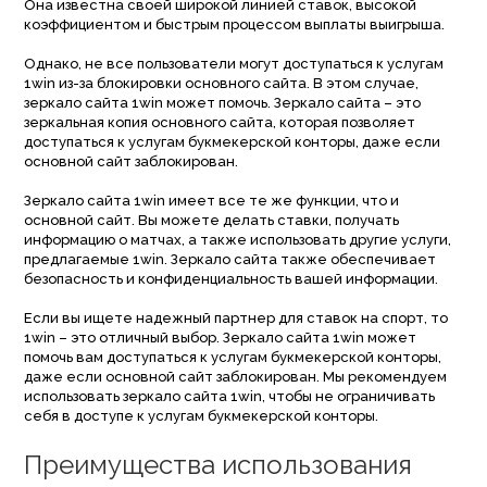
Она известна своей широкой линией ставок, высокой
коэффициентом и быстрым процессом выплаты выигрыша.
Однако, не все пользователи могут доступаться к услугам
1win из-за блокировки основного сайта. В этом случае,
зеркало сайта 1win может помочь. Зеркало сайта – это
зеркальная копия основного сайта, которая позволяет
доступаться к услугам букмекерской конторы, даже если
основной сайт заблокирован.
Зеркало сайта 1win имеет все те же функции, что и
основной сайт. Вы можете делать ставки, получать
информацию о матчах, а также использовать другие услуги,
предлагаемые 1win. Зеркало сайта также обеспечивает
безопасность и конфиденциальность вашей информации.
Если вы ищете надежный партнер для ставок на спорт, то
1win – это отличный выбор. Зеркало сайта 1win может
помочь вам доступаться к услугам букмекерской конторы,
даже если основной сайт заблокирован. Мы рекомендуем
использовать зеркало сайта 1win, чтобы не ограничивать
себя в доступе к услугам букмекерской конторы.
Преимущества использования