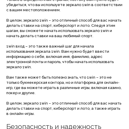
убедиться, что вы используете зеркало 1win в соответствии
с вашим местоположением.
В целом, зеркало 1win – это отличный способ для вас начать
делать ставки на спорт, киберспорт и лото. Следуя этим
шагам, вы сможете начать использовать зеркало 1win и
начать делать ставки на ваш любимый спорт.
1win вход – это также важный шаг для начала
использования зеркала 1win. Вам нужно будет ввести
информацию о себе, включая имя, фамилию, адрес
электронной почты и пароль, чтобы начать использовать
зеркало 1win.
Вам также может быть полезно знать, что 1win – это не
только букмекерская контора, но и платформа для онлайн-
игр, где вы можете играть в различные игры, включая казино,
покер и другие.
В целом, зеркало 1win – это отличный способ для вас начать
делать ставки на спорт, киберспорт и лото, а также играть
в онлайн-игры.
Безопасность и надежность