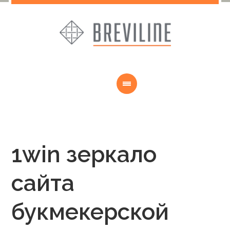
1win зеркало
сайта
букмекерской