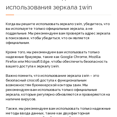
использования зеркала 1win
Когда вы решите использовать зеркало 1win, убедитесь, что
вы используете только официальные зеркала, а не
поддельные. Мы рекомендуем вам проверять адрес зеркала
в поисковике, чтобы убедиться, что он является
официальным.
Кроме того, мы рекомендуем вам использовать только
надежные браузеры, такие как Google Chrome, Mozilla
Firefox или Microsoft Edge, чтобы обеспечить безопасность
вашего доступа к зеркалу 1win.
Важно помнить, что использование зеркала 1win – это
безопасный способ доступа к функциональным
возможностям букмекерской конторы 1вин. Мы
рекомендуем вам использовать только официальные
зеркала, которые регулярно обновляются и проверяются на
наличие вирусов.
Также, мы рекомендуем вам использовать только надежные
методы ввода данных, такие как двухфакторная