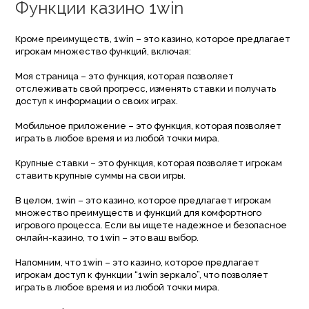
Функции казино 1win
Кроме преимуществ, 1win – это казино, которое предлагает
игрокам множество функций, включая:
Моя страница – это функция, которая позволяет
отслеживать свой прогресс, изменять ставки и получать
доступ к информации о своих играх.
Мобильное приложение – это функция, которая позволяет
играть в любое время и из любой точки мира.
Крупные ставки – это функция, которая позволяет игрокам
ставить крупные суммы на свои игры.
В целом, 1win – это казино, которое предлагает игрокам
множество преимуществ и функций для комфортного
игрового процесса. Если вы ищете надежное и безопасное
онлайн-казино, то 1win – это ваш выбор.
Напомним, что 1win – это казино, которое предлагает
игрокам доступ к функции “1win зеркало”, что позволяет
играть в любое время и из любой точки мира.