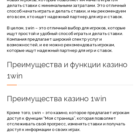
делать ставки с минимальными затратами. Это отличный
способ начать играть и делать ставки, и мы рекомендуем
его всем, кто ищет надежный партнер для игр и ставок.
В целом, 1win – это отличный выбор для игроков, которые
ищут простой и удобный способ играть и делать ставки.
Компания предлагает широкий спектр услуг и
возможностей, и ее можно рекомендовать игрокам,
которые ищут надежный партнер для игр и ставок.
Преимущества и функции казино
1win
Преимущества казино 1win
Кроме того, 1win – это казино, которое предлагает игрокам
доступ к функции “Моя страница”, которая позволяет
отслеживать свой прогресс, изменять ставки и получать
доступ к информации о своих играх.