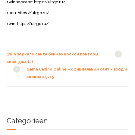
1win зеркало: https://ulrgo.ru/
1вин: https://ulrgo.ru/
1win: https://ulrgo.ru/
1win зеркало сайта букмекерской конторы
1вин.3304 (2)
Gama Casino Online – официальный сайт – вход и
зеркало.5215
Categorieën