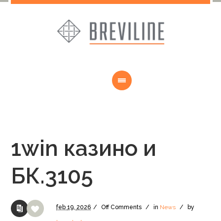
1win казино и
БК.3105
feb
19,
2026
/
Off
Comments
/
in
News
/
by