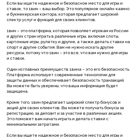
Если вы ищете надежное и безопасное место для игры и
ставок, то 1вин – ваш выбор. Это популярное онлайн-казино
и букмекерская контора, которая предлагает широкий
спектр услуг и функций для своих клиентов.
1вин – это платформа, которая позволяет игрокам из России
и других стран играть в различные игры, включая слоты,
карточные игры, рулетку и другие, а также делать ставки на
спорт и другие события. Вам не нужно искать другие
ресурсы, потому что 1вин – это все, что вам нужно для игры
и ставок.
Один из главных преимуществ 1вина – это его безопасность.
Платформа использует современные технологии для
защиты данных и обеспечивает безопасность транзакций.
Вы можете быть уверены, что ваша информация будет
защищена.
Кроме того, 1вин предлагает широкий спектр бонусов и
акций для своих клиентов. Вы можете получать бонусы за
регистрацию, за депозит и за участие в различных акциях.
Это поможет вам начать играть и делать ставки с
минимальными затратами.
Если вы ищете надежное и безопасное место для игры и