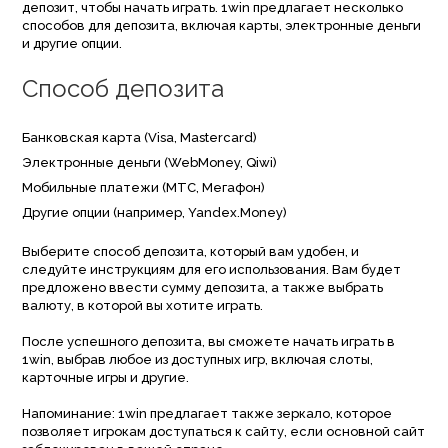
депозит, чтобы начать играть. 1win предлагает несколько
способов для депозита, включая карты, электронные деньги
и другие опции.
Способ депозита
Банковская карта (Visa, Mastercard)
Электронные деньги (WebMoney, Qiwi)
Мобильные платежи (МТС, Мегафон)
Другие опции (например, Yandex.Money)
Выберите способ депозита, который вам удобен, и
следуйте инструкциям для его использования. Вам будет
предложено ввести сумму депозита, а также выбрать
валюту, в которой вы хотите играть.
После успешного депозита, вы сможете начать играть в
1win, выбрав любое из доступных игр, включая слоты,
карточные игры и другие.
Напоминание: 1win предлагает также зеркало, которое
позволяет игрокам доступаться к сайту, если основной сайт