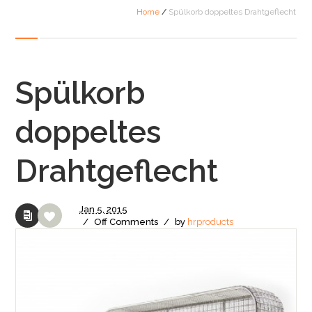
Home
/
Spülkorb doppeltes Drahtgeflecht
Spülkorb
doppeltes
Drahtgeflecht
Jan
5,
2015
/
Off
Comments
/
by
hrproducts