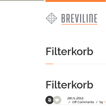
Filterkorb
Filterkorb
Jan
5,
2015
/
Off
Comments
/
by
h